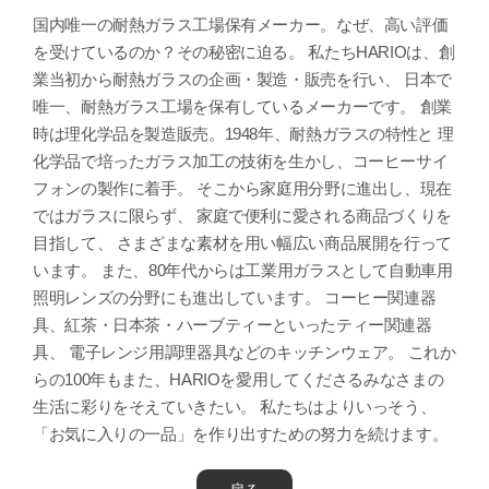
国内唯一の耐熱ガラス工場保有メーカー。なぜ、高い評価
を受けているのか？その秘密に迫る。 私たちHARIOは、創
業当初から耐熱ガラスの企画・製造・販売を行い、 日本で
唯一、耐熱ガラス工場を保有しているメーカーです。 創業
時は理化学品を製造販売。1948年、耐熱ガラスの特性と 理
化学品で培ったガラス加工の技術を生かし、コーヒーサイ
フォンの製作に着手。 そこから家庭用分野に進出し、現在
ではガラスに限らず、 家庭で便利に愛される商品づくりを
目指して、 さまざまな素材を用い幅広い商品展開を行って
います。 また、80年代からは工業用ガラスとして自動車用
照明レンズの分野にも進出しています。 コーヒー関連器
具、紅茶・日本茶・ハーブティーといったティー関連器
具、 電子レンジ用調理器具などのキッチンウェア。 これか
らの100年もまた、HARIOを愛用してくださるみなさまの
生活に彩りをそえていきたい。 私たちはよりいっそう、
「お気に入りの一品」を作り出すための努力を続けます。