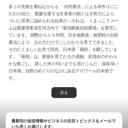
多くの失敗を重ねながらも 「自然農法」による米作りにこ
だわり続け、 愛媛を愛する生産者の飽くなき努力により、
ついに世界に認められる結果が…それは。 くまっこファー
ムは愛媛県東温市河之内で『菊池勝義自然農場』を運営し
ています。 開墾から１５年間、完全無農薬・無肥料の自然
農法により、土の力だけでこしひかりを育ててきました。
そのたくましいお米で現在、日本酒「菊樹」を醸していま
す。「菊樹」は、穀物を育てた土の感触、岩清水のやわら
かな喉ごし、 蒸した米の匂いまでも溶けこんだ、滋味深い
日本酒。自然のめぐりのなかにあるテロワール日本酒で
す。
戻る
最新回の放送情報やビジネスの注目トピックスをメールで
いち早くお届けします。